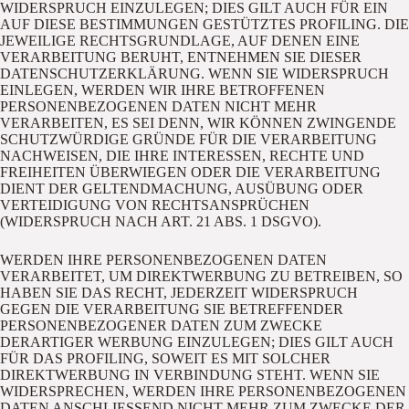
WIDERSPRUCH EINZULEGEN; DIES GILT AUCH FÜR EIN
AUF DIESE BESTIMMUNGEN GESTÜTZTES PROFILING. DIE
JEWEILIGE RECHTSGRUNDLAGE, AUF DENEN EINE
VERARBEITUNG BERUHT, ENTNEHMEN SIE DIESER
DATENSCHUTZERKLÄRUNG. WENN SIE WIDERSPRUCH
EINLEGEN, WERDEN WIR IHRE BETROFFENEN
PERSONENBEZOGENEN DATEN NICHT MEHR
VERARBEITEN, ES SEI DENN, WIR KÖNNEN ZWINGENDE
SCHUTZWÜRDIGE GRÜNDE FÜR DIE VERARBEITUNG
NACHWEISEN, DIE IHRE INTERESSEN, RECHTE UND
FREIHEITEN ÜBERWIEGEN ODER DIE VERARBEITUNG
DIENT DER GELTENDMACHUNG, AUSÜBUNG ODER
VERTEIDIGUNG VON RECHTSANSPRÜCHEN
(WIDERSPRUCH NACH ART. 21 ABS. 1 DSGVO).
WERDEN IHRE PERSONENBEZOGENEN DATEN
VERARBEITET, UM DIREKTWERBUNG ZU BETREIBEN, SO
HABEN SIE DAS RECHT, JEDERZEIT WIDERSPRUCH
GEGEN DIE VERARBEITUNG SIE BETREFFENDER
PERSONENBEZOGENER DATEN ZUM ZWECKE
DERARTIGER WERBUNG EINZULEGEN; DIES GILT AUCH
FÜR DAS PROFILING, SOWEIT ES MIT SOLCHER
DIREKTWERBUNG IN VERBINDUNG STEHT. WENN SIE
WIDERSPRECHEN, WERDEN IHRE PERSONENBEZOGENEN
DATEN ANSCHLIESSEND NICHT MEHR ZUM ZWECKE DER